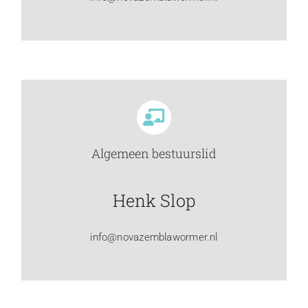
Algemeen bestuurslid
Henk Slop
info@novazemblawormer.nl