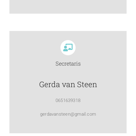
Secretaris
Gerda van Steen
0651639318
gerdavansteen@gmail.com